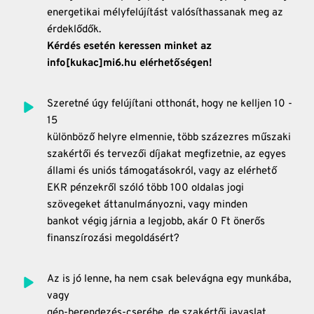
energetikai mélyfelújítást valósíthassanak meg az 
érdeklődők.
Kérdés esetén keressen minket az 
info[kukac]mi6.hu elérhetőségen!
Szeretné úgy felújítani otthonát, hogy ne kelljen 10 - 
15
különböző helyre elmennie, több százezres műszaki 
szakértői és tervezői díjakat megfizetnie, az egyes 
állami és uniós támogatásokról, vagy az elérhető 
EKR pénzekről szóló több 100 oldalas jogi 
szövegeket áttanulmányozni, vagy minden
bankot végig járnia a legjobb, akár 0 Ft önerős 
finanszírozási megoldásért?
Az is jó lenne, ha nem csak belevágna egy munkába, 
vagy
gép-berendezés-cserébe, de szakértői javaslat 