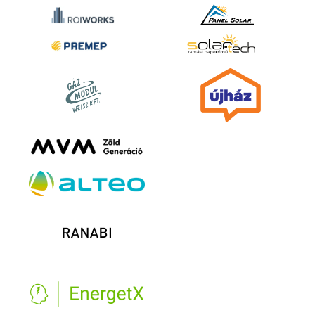
többen
még ma is versenyképesség-csökkentő tényezőként 
értékelik, ugyanakkor ez könnyen megcáfolható, mivel a 
globális versenyképességi, gazdasági pólusok már most 
rendelkeznek piaci alapon működő önkéntes 
karbolpiacokkal és szabályozókkal, karbonelszámolási és 
dekarbonizációs struktúrákkal – mondta el kérdésünkre 
Molnár Ferenc a VEP tulajdonosa. Sőt, a legfejlettebb 
piacokon a kötelezetti piacok (karbonkvóta), karbonadók 
és önkéntes karbonpiacok (karbknkredit) közötti 
átjárhatóság kezdeti lépéseit is megtették – mutatott rá 
Molnár.
Az önkéntesen vásárolt karbonkreditek lehetőséget 
adnak arra, hogy a vállalatok javítsák környezeti 
teljesítményüket az ESG törvény elvárásainak 
megfelelően, és üvegházgáz kibocsátásaikat csökkentsék 
az ún. Scope 1 (közvetlen ÜHG kibocsátások), Scope 2 
(közvetett ÜHG kibocsátások) területeken. Emellett az 
EU taxonómia rendelet szerinti zöld eszköz és zöld 
beruházás arányukat is növelhetik karbonkredit 
vásárlással az érintett vállalatok és pénzintézetek.