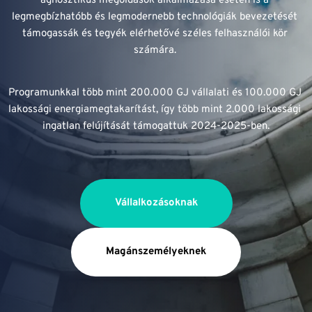
agnosztikus megoldások alkalmazása esetén is a 
legmegbízhatóbb és legmodernebb technológiák bevezetését 
támogassák és tegyék elérhetővé széles felhasználói kör 
számára. 
Programunkkal több mint 200.000 GJ vállalati és 100.000 GJ 
lakossági energiamegtakarítást, így több mint 2.000 lakossági 
ingatlan felújítását támogattuk 2024-2025-ben.
Vállalkozásoknak
Magánszemélyeknek