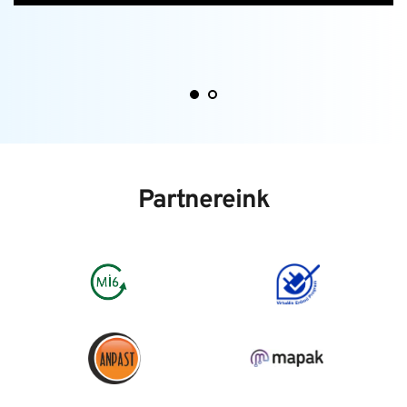
2024. november 27-én új korszak kezdődött az Európai 
Unió 
klíma- és energiapolitikájában, mivel megjelent az Európai 
Parlament és a Tanács (EU) 2024/3012 Rendelete a tartós 
szén-dioxid-eltávolítás, a karbongazdálkodás és a 
termékekben való szén-dioxid-tárolás uniós tanúsítási 
keretrendszerének létrehozásáról, amely 2024 
decemberében hatályba is lépett. 
Ezzel elindult az Európai Unió önkéntes, egységes 
Partnereink
karbonpiacának (karbonkredit, offset) megszervezése, 
ami a szabályozott tevékenységi területeken 
(erdőtelepítés, talaj szénmegkötés, bioszén, kék karbon, 
közvetlen szénleválasztás a levegőből stb.) lehetővé teszi 
egy uniós szintű egységes karbonkredit-elszámolási 
rendszer kialakítását 2028-ig.
Ennek keretében a VEP és partnerei megkezdték az első 
magyar
karbonkredit-elszámoló és kereskedőház létrehozását.
A dekarbonizációt és a carbon elszámolást hazánkban 