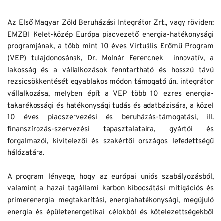
Az Első Magyar Zöld Beruházási Integrátor Zrt., vagy röviden: 
EMZBI Kelet-közép Európa piacvezető energia-hatékonysági 
programjának, a több mint 10 éves Virtuális Erőmű Program 
(VEP) tulajdonosának, Dr. Molnár Ferencnek  innovatív, a 
lakosság és a vállalkozások fenntartható és hosszú távú 
rezsicsökkentését egyablakos módon támogató ún. integrátor 
vállalkozása, melyben épít a VEP több 10 ezres energia-
takarékossági és hatékonysági tudás és adatbázisára, a közel 
10 éves piacszervezési és beruházás-támogatási, ill. 
finanszírozás-szervezési tapasztalataira, gyártói és 
forgalmazói, kivitelezői és szakértői országos lefedettségű 
hálózatára.
A program lényege, hogy az európai uniós szabályozásból, 
valamint a hazai tagállami karbon kibocsátási mitigációs és 
primerenergia megtakarítási, energiahatékonysági, megújuló 
energia és épületenergetikai célokból és kötelezettségekből 