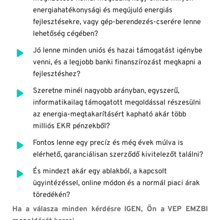
energiahatékonysági és megújuló energiás 
fejlesztésekre, vagy gép-berendezés-cserére lenne 
lehetőség cégében?
Jó lenne minden uniós és hazai támogatást igénybe 
venni, és a legjobb banki finanszírozást megkapni a 
fejlesztéshez?
Szeretne minél nagyobb arányban, egyszerű, 
informatikailag támogatott megoldással részesülni 
az energia-megtakarításért kapható akár több 
milliós EKR pénzekből?
Fontos lenne egy precíz és még évek múlva is 
elérhető, garanciálisan szerződő kivitelezőt találni? 
És mindezt akár egy ablakból, a kapcsolt 
ügyintézéssel, online módon és a normál piaci árak 
töredékén?
Ha a válasza minden kérdésre IGEN, Ön a VEP EMZBI 