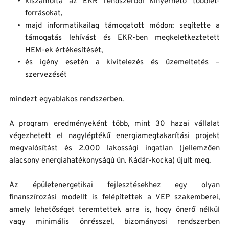
kiszámolta az EKR rendszerből kinyerhető többlet-
forrásokat,
majd informatikailag támogatott módon: segítette a 
támogatás lehívást és EKR-ben megkeletkeztetett 
HEM-ek értékesítését,
és igény esetén a kivitelezés és üzemeltetés – 
szervezését
mindezt egyablakos rendszerben.
A program eredményeként több, mint 30 hazai vállalat 
végezhetett el nagyléptékű energiamegtakarítási projekt 
megvalósítást és 2.000 lakossági ingatlan (jellemzően 
alacsony energiahatékonyságú ún. Kádár-kocka) újult meg.
Az épületenergetikai fejlesztésekhez egy olyan 
finanszírozási modellt is felépítettek a VEP szakemberei, 
amely lehetőséget teremtettek arra is, hogy önerő nélkül 
vagy minimális önrésszel, bizományosi rendszerben 