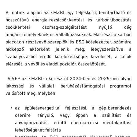
A fentiek alapján az EMZBI egy teljeskörű, fenntartható és 
hosszútávú energia-rezsicsökkentési és karbonkibocsátás 
csökkentési csomag-szolgáltatást nyújtó cég 
magánszemélyeknek és vállalkozásoknak. Másrészt a karbon 
piacokon résztvevő szereplők és ESG kötelezettek számára 
hídképző aktorként jelenik meg, leegyszerűsítve a 
szabályozásból eredő kötelezettségek kezelését, a célok 
elérését, a vevői és eladói pozíciók összekötését. 
 A VEP az EMZBI-n keresztül 2024-ben és 2025-ben olyan 
lakossági és vállalati beruházástámogatási programot 
valósított meg, melyben
az épületenergetikai fejlesztési, a gép-berendezés 
cserére irányuló, vagy éppen a szállítást és 
anyagmozgatást érintő energia-rezsi megtakarítási 
lehetőségeket feltárta