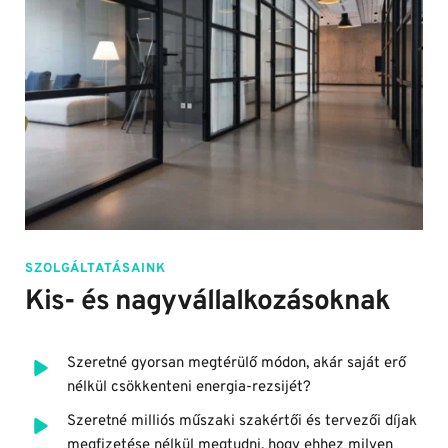
SZOLGÁLTATÁSAINK
Kis- és nagyvállalkozásoknak
Szeretné gyorsan megtérülő módon, akár saját erő 
nélkül csökkenteni energia-rezsijét?
Szeretné milliós műszaki szakértői és tervezői díjak 
megfizetése nélkül megtudni, hogy ehhez milyen 