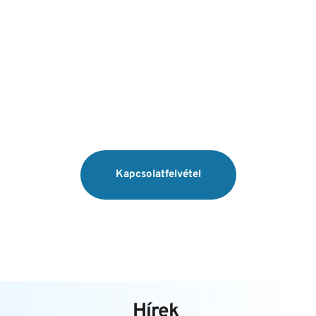
Magánszemélyek
számára 
 A szolgáltatások igénybevételéért és további 
információkért kattintson az alábbi gombra!
Kapcsolatfelvétel
Hírek 