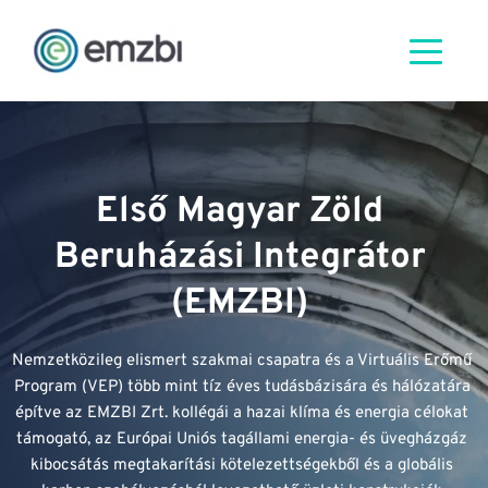
Első Magyar Zöld 
Beruházási Integrátor 
(EMZBI) 
Nemzetközileg elismert szakmai csapatra és a Virtuális Erőmű 
Program (VEP) több mint tíz éves tudásbázisára és hálózatára 
építve az EMZBI Zrt. kollégái a hazai klíma és energia célokat 
támogató, az Európai Uniós tagállami energia- és üvegházgáz 
kibocsátás megtakarítási kötelezettségekből és a globális 