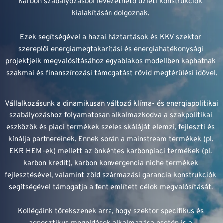
karbon szabályozásból levezethető üzleti konstrukciók 
kialakításán dolgoznak. 
Ezek segítségével a hazai háztartások és KKV szektor 
szereplői energiamegtakarítási és energiahatékonysági 
projektjeik megvalósításához egyablakos modellben kaphatnak 
szakmai és finanszírozási támogatást rövid megtérülési idővel.
Vállalkozásunk a dinamikusan változó klíma- és energiapolitikai 
szabályozáshoz folyamatosan alkalmazkodva a szakpolitikai 
eszközök és piaci termékek széles skáláját elemzi, fejleszti és 
kínálja partnereinek. Ennek során a mainstream termékek (pl. 
EKR HEM-ek) mellett az önkéntes karbonpiaci termékek (pl. 
karbon kredit), karbon konvergencia niche termékek 
fejlesztésével, valamint zöld származási garancia konstrukciók 
segítségével támogatja a fent említett célok megvalósítását. 
Kollégáink törekszenek arra, hogy szektor specifikus és 