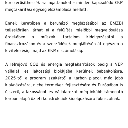
korszerűsíthessék az ingatlanokat – minden kapcsolódó EKR 
megtakarítási egység elszámolása mellett.
Ennek keretében a beruházó megbízásából az EMZBI 
teljeskörűen járhat el a felújítás mielőbbi megvalósulása 
érdekében a műszaki tartalom kidolgozásától a 
finanszírozáson és a szerződések megkötésén át egészen a 
kivitelezésig, majd az EKR elszámolásig.
A létrejövő CO2 és energia megtakarítások pedig a VEP 
vállalati és lakossági blokkjába kerülnek bebankolásra. 
2025-től a program szakértői a karbon piacok még jobb 
kiaknázására, niche termékek fejlesztésére és Európában is 
újszerű, a lakosságot és vállalatokat még inkább támogató 
karbon alapú üzleti konstrukciók kidolgozására fókuszálnak.