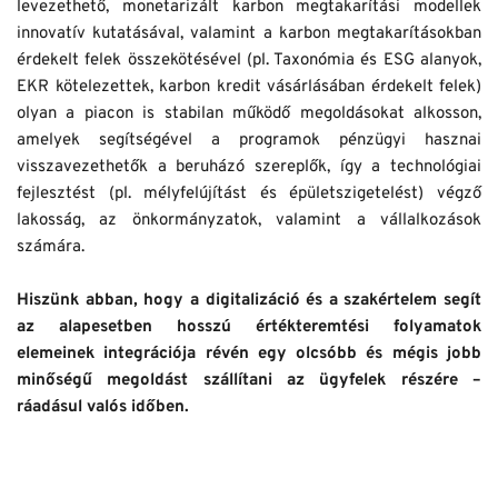
levezethető, monetarizált karbon megtakarítási modellek 
innovatív kutatásával, valamint a karbon megtakarításokban 
érdekelt felek összekötésével (pl. Taxonómia és ESG alanyok, 
EKR kötelezettek, karbon kredit vásárlásában érdekelt felek) 
olyan a piacon is stabilan működő megoldásokat alkosson, 
amelyek segítségével a programok pénzügyi hasznai 
visszavezethetők a beruházó szereplők, így a technológiai 
fejlesztést (pl. mélyfelújítást és épületszigetelést) végző 
lakosság, az önkormányzatok, valamint a vállalkozások 
számára. 
Hiszünk abban, hogy a digitalizáció és a szakértelem segít 
az alapesetben hosszú értékteremtési folyamatok 
elemeinek integrációja révén egy olcsóbb és mégis jobb 
minőségű megoldást szállítani az ügyfelek részére – 
ráadásul valós időben. 